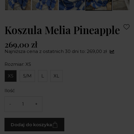
Koszula Melia Pineapple
269,00 zł
Najniższa cena z ostatnich 30 dni to: 269,00 zł
Rozmiar: XS
XS
S/M
L
XL
Ilość
-
+
Dodaj do koszyka