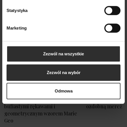
Statystyka
Marketing
Zezwól na wszystkie
Zezwól na wybór
Odmowa
Wzorzysta Sukienka Mini z
Piaskowy Wiskozo
bufiastymi rękawami i
ozdobną mereżk
geometrycznym wzorem Marie
Geo