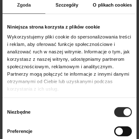
Zgoda
Szczegóły
O plikach cookies
Niniejsza strona korzysta z plików cookie
Wiskozowo lniane Spodnie z
Biała Wiskozowa K
wysokim stanem w kolorze
rękawami 3/4 w s
Wykorzystujemy pliki cookie do spersonalizowania treści
czarnym Black&Len
Melia White
i reklam, aby oferować funkcje społecznościowe i
analizować ruch w naszej witrynie. Informacje o tym, jak
269,00 zł
259,00 zł
korzystasz z naszej witryny, udostępniamy partnerom
społecznościowym, reklamowym i analitycznym.
Partnerzy mogą połączyć te informacje z innymi danymi
Popularne produkty
otrzymanymi od Ciebie lub uzyskanymi podczas
korzystania z ich usług.
Wybrane dla Ciebie z sercem i charakterem
Wszystkie produkty
Wybór
Niezbędne
zgody
Preferencje
Nowy