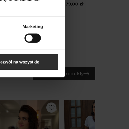
kietem Levi White New
179,00 zł
,00 zł
Marketing
ezwól na wszystkie
Wszystkie produkty