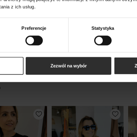
os Black
Bufki Black
man
nia z ich usług.
179,00 zł
249
Preferencje
Statystyka
Zezwól na wybór
Z
kty
m