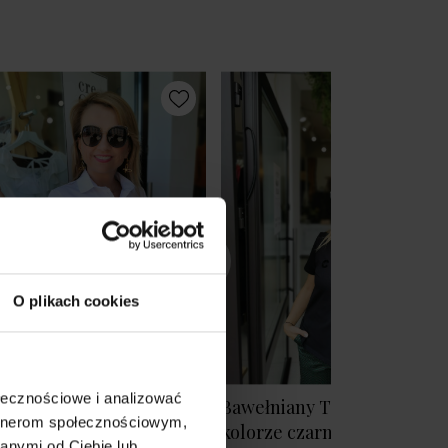
O plikach cookies
ołecznościowe i analizować
ła Koszula Bawełniana z
Bawełniany T-shirt w
artnerom społecznościowym,
nierzykiem i szerokim
kolorze czarnym Creo Blac
anymi od Ciebie lub