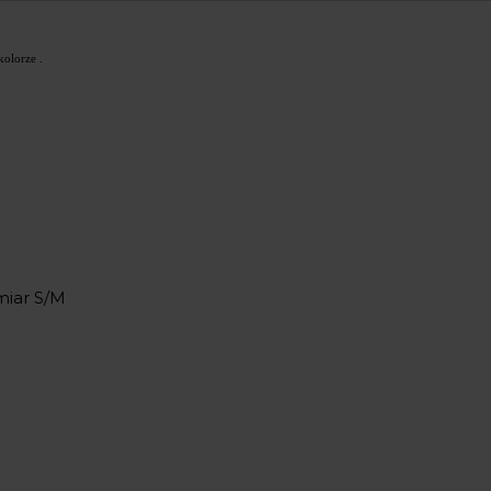
olorze .
miar S/M