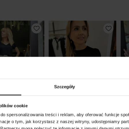
Szczegóły
 plików cookie
do spersonalizowania treści i reklam, aby oferować funkcje sp
uzka na krótki
Czarna Wiskozowa Bluzka z
Bia
ormacje o tym, jak korzystasz z naszej witryny, udostępniamy p
iązaniem na
długim bufiastym rękawem
koł
Partnerzy mogą połączyć te informacje z innymi danymi otrzym