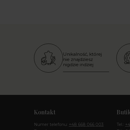
Unikalność, której
nie znajdziesz
nigdzie indziej
Kontakt
Buti
Numer telefonu:
+48 668 066 003
Tel.:
+4