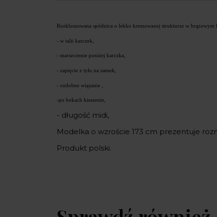
Rozkloszowana spódnica o lekko kreszowanej strukturze w brązowym k
- w talii karczek,
- marszczenie poniżej karczka,
- zapięcie z tyłu na zamek,
- ozdobne wiązanie ,
-po bokach kieszenie,
- długość midi,
Modelka o wzroście 173 cm prezentuje roz
Produkt polski.
Sprawdź również