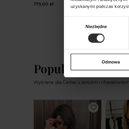
plecach E
179,00 zł
uzyskanymi podczas korzysta
189,00 zł
Wybór
Niezbędne
zgody
Odmowa
Popularne produ
Wybrane dla Ciebie z sercem i charaktere