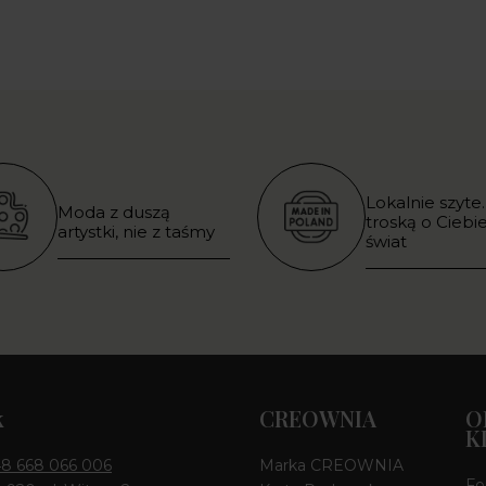
Lokalnie szyte.
Moda z duszą
troską o Ciebie
artystki, nie z taśmy
świat
k
CREOWNIA
O
K
8 668 066 006
Marka CREOWNIA
Fo