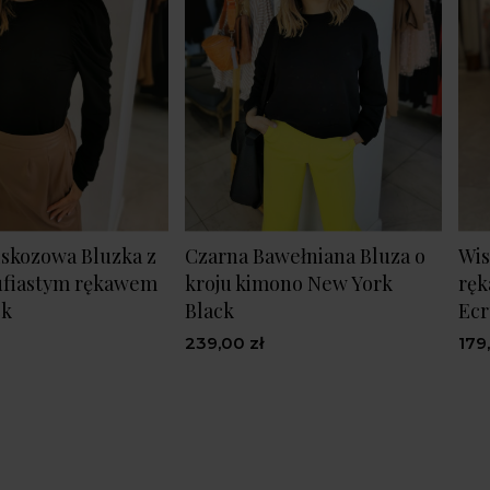
skozowa Bluzka z
Czarna Bawełniana Bluza o
Wis
ufiastym rękawem
kroju kimono New York
ręk
ck
Black
Ec
239,00 zł
179