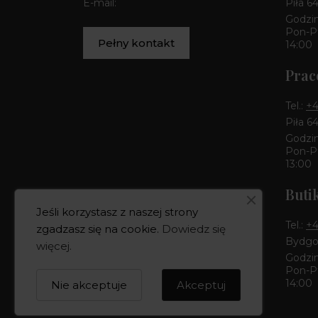
E-mail:
Piła 6
Godzin
Pon-Pt
Pełny kontakt
14:00
Prac
Tel.:
+4
Piła 6
Godzin
Pon-Pt
13:00
Buti
Jeśli korzystasz z naszej strony
Tel.:
+4
zgadzasz się na cookie.
Dowiedz się
Bydgos
więcej
.
Godzin
Pon-Pt
14:00
Nie akceptuje
Akceptuj