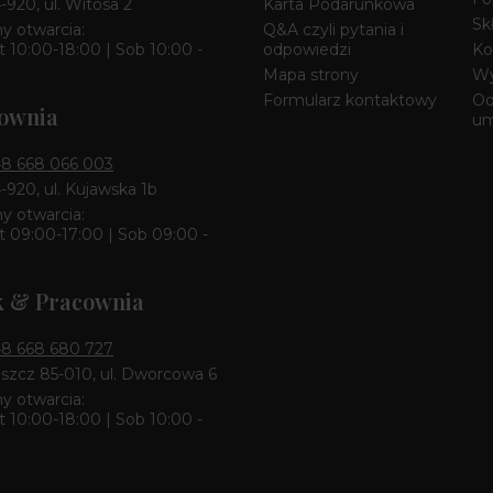
4-920, ul. Witosa 2
Karta Podarunkowa
Sk
y otwarcia:
Q&A czyli pytania i
 10:00-18:00 | Sob 10:00 -
odpowiedzi
Ko
Mapa strony
Wy
Formularz kontaktowy
Od
ownia
u
8 668 066 003
4-920, ul. Kujawska 1b
y otwarcia:
 09:00-17:00 | Sob 09:00 -
k & Pracownia
8 668 680 727
zcz 85-010, ul. Dworcowa 6
y otwarcia:
 10:00-18:00 | Sob 10:00 -