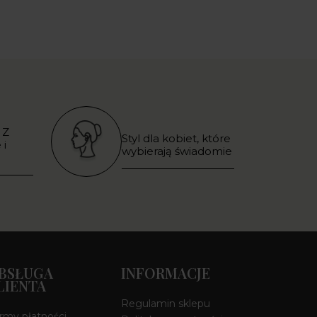
 Z
Styl dla kobiet, które
 i
wybierają świadomie
BSŁUGA
INFORMACJE
LIENTA
Regulamin sklepu
rmy płatności