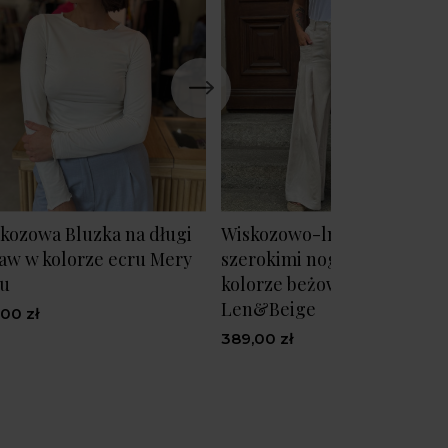
kozowa Bluzka na długi
Wiskozowo-lniane spodnie 
aw w kolorze ecru Mery
szerokimi nogawkami w
ru
kolorze beżowym Ottavio
Len&Beige
,00 zł
389,00 zł