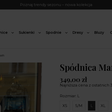
Poznaj trendy sezonu – nowa kolekcja
nice
Sukienki
Spodnie
Dresy
Bluzy
G
own
Spódnica Ma
349,00 zł
Najniższa cena z ostatnich 3
Rozmiar: L
XS
S/M
L
XL