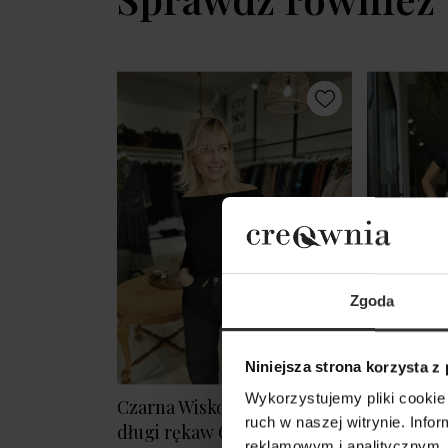
Zgoda
Niniejsza strona korzysta z
Wykorzystujemy pliki cookie 
Czarna Wiskozowa Bluzka na
Czarna Bl
ruch w naszej witrynie. Inf
długi rękaw Cynthia Black
rękaw z w
reklamowym i analitycznym. 