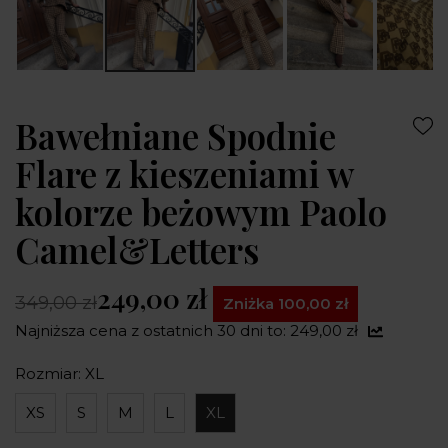
Bawełniane Spodnie
Flare z kieszeniami w
kolorze beżowym Paolo
Camel&Letters
249,00 zł
349,00 zł
Zniżka 100,00 zł
Najniższa cena z ostatnich 30 dni to: 249,00 zł
Rozmiar: XL
XS
S
M
L
XL