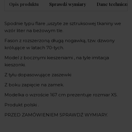
Opis produktu
Sprawdź wymiary
Dane techniczne
Spodnie typu flare ,uszyte ze sztruksowej tkaniny we
wzór liter na beżowym tle.
Fason z rozszerzoną długą nogawką, tzw. dzwony
królujące w latach 70-tych.
Model z bocznymi kieszeniami , na tyle imitacja
kieszonki.
Z tyłu dopasowujące zaszewki
Z boku zapięcie na zamek.
Modelka o wzroście 167 cm prezentuje rozmiar XS.
Produkt polski .
PRZED ZAMÓWIENIEM SPRAWDŹ WYMIARY.