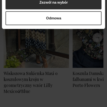
Zezwól na wybór
Odmowa
Wiskozowa Sukienka Maxi o
Koszula Damska ze
koszulowym kroju w
falbanami w kwia
geometryczny wzór Lilly
Porto Flowers
Mexico&Blue