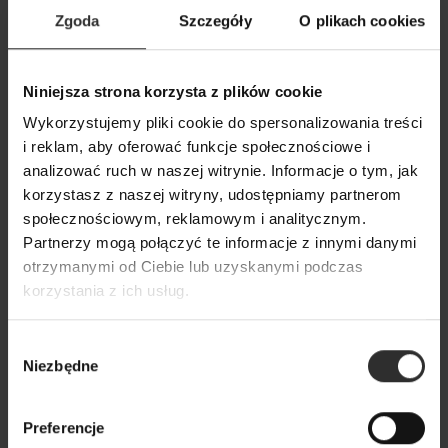
Zgoda
Szczegóły
O plikach cookies
Niniejsza strona korzysta z plików cookie
Biała Koszula Bawełniana z
Czarna Spódnica
Wykorzystujemy pliki cookie do spersonalizowania treści
kołnierzykiem i szerokim
midi z wiązaniem 
i reklam, aby oferować funkcje społecznościowe i
mankietem Levi White New
Margo Black
analizować ruch w naszej witrynie. Informacje o tym, jak
249,00 zł
349,00 zł
korzystasz z naszej witryny, udostępniamy partnerom
społecznościowym, reklamowym i analitycznym.
Partnerzy mogą połączyć te informacje z innymi danymi
Popularne produkty
otrzymanymi od Ciebie lub uzyskanymi podczas
korzystania z ich usług.
Wybrane dla Ciebie z sercem i charakterem
Wybór
Wszystkie produkty
Niezbędne
zgody
Preferencje