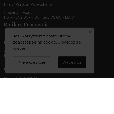
Piła 64-920, ul. Kujawska 1b
Godziny otwarcia:
Pon-Pt 09:00-17:00 | Sob 09:00 - 13:00
Butik & Pracownia
Tel.:
+48 668 680 727
Jeśli korzystasz z naszej strony
zgadzasz się na cookie.
Dowiedz się
Bydgoszcz 85-010, ul. Dworcowa 6
więcej
.
Godziny otwarcia:
Pon-Pt 10:00-18:00 | Sob 10:00 - 14:00
Nie akceptuje
Akceptuj
CREOWNIA
Marka CREOWNIA
Karta Podarunkowa
Q&A czyli pytania i odpowiedzi
Mapa strony
Formularz kontaktowy