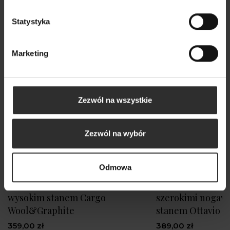
Statystyka
Marketing
Zezwól na wszystkie
Zezwól na wybór
Odmowa
Grafitowe Spodnie chinosy z
Czarne Spodnie 
wysokim stanem Cargo
szerokimi nogaw
Wool&Graphite
stanem Ottavio B
359,00 zł
389,00 zł