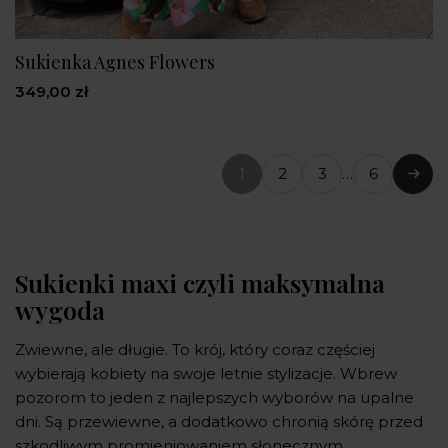
Sukienka Agnes Flowers
349,00 zł
1
2
3
…
6
(bieżąca
Nast
strona)
Sukienki maxi czyli maksymalna
wygoda
Zwiewne, ale długie. To krój, który coraz częściej
wybierają kobiety na swoje letnie stylizacje. Wbrew
pozorom to jeden z najlepszych wyborów na upalne
dni. Są przewiewne, a dodatkowo chronią skórę przed
szkodliwym promieniowaniem słonecznym.