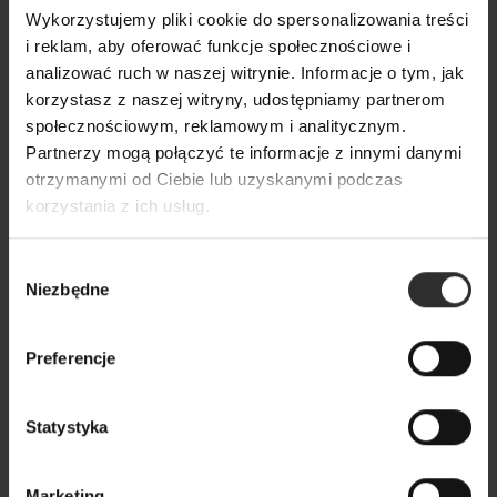
Wykorzystujemy pliki cookie do spersonalizowania treści
i reklam, aby oferować funkcje społecznościowe i
analizować ruch w naszej witrynie. Informacje o tym, jak
korzystasz z naszej witryny, udostępniamy partnerom
społecznościowym, reklamowym i analitycznym.
Partnerzy mogą połączyć te informacje z innymi danymi
otrzymanymi od Ciebie lub uzyskanymi podczas
korzystania z ich usług.
Wybór
Niezbędne
zgody
Preferencje
Sukienka Mediolan Green&Fuksja
Statystyka
449,00 zł
Marketing