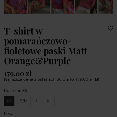
T-shirt w
pomarańczowo-
fioletowe paski Matt
Orange&Purple
179,00 zł
Najniższa cena z ostatnich 30 dni to: 179,00 zł
Rozmiar: XS
XS
S/M
L
XL
Ilość