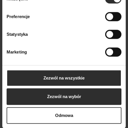
Wybrane dla Ciebie z sercem i charakterem
Wszystkie produkty
Preferencje
Statystyka
Nowy
Marketing
Zezwól na wszystkie
Zezwól na wybór
Odmowa