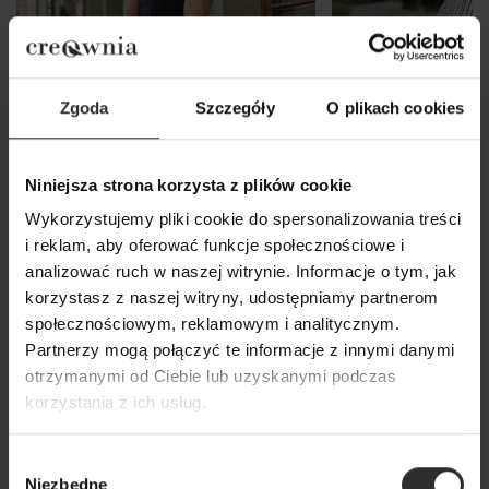
Zgoda
Szczegóły
O plikach cookies
Niniejsza strona korzysta z plików cookie
Wykorzystujemy pliki cookie do spersonalizowania treści
i reklam, aby oferować funkcje społecznościowe i
analizować ruch w naszej witrynie. Informacje o tym, jak
Czarne wiskozowo-lniane
Spodnie Shorty w
korzystasz z naszej witryny, udostępniamy partnerom
Ogrodniczki na lato z
czarnym z wiskozy
społecznościowym, reklamowym i analitycznym.
kieszeniami Black Len
Black&Len
Partnerzy mogą połączyć te informacje z innymi danymi
349,00 zł
229,00 zł
otrzymanymi od Ciebie lub uzyskanymi podczas
korzystania z ich usług.
Popularne produkty
Wybór
Niezbędne
zgody