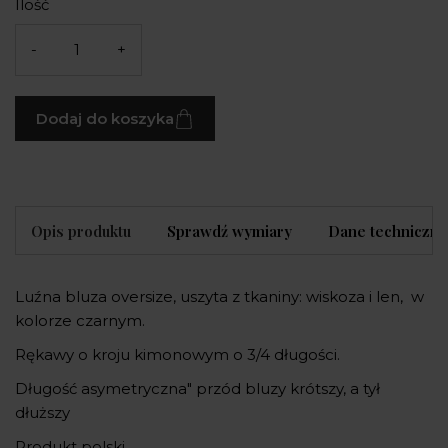
Ilość
-
+
Dodaj do koszyka
Opis produktu
Sprawdź wymiary
Dane techniczne
Luźna bluza oversize, uszyta z tkaniny: wiskoza i len, w
kolorze czarnym.
Rękawy o kroju kimonowym o 3/4 długości.
Długość asymetryczna" przód bluzy krótszy, a tył
dłuższy
Produkt polski.