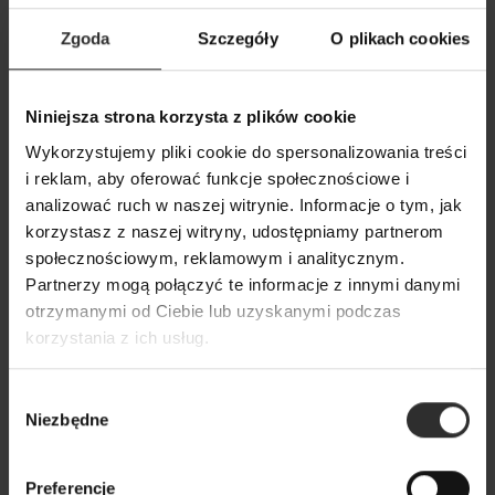
Zgoda
Szczegóły
O plikach cookies
Wiskozowe-lniane Spodnie z
Spodnie Shorty w
Niniejsza strona korzysta z plików cookie
szerokimi nogawkami w kolorze
czarnym z wiskozy
Wykorzystujemy pliki cookie do spersonalizowania treści
czarnym Paris Black&Len
Black&Len
i reklam, aby oferować funkcje społecznościowe i
analizować ruch w naszej witrynie. Informacje o tym, jak
319,00 zł
229,00 zł
korzystasz z naszej witryny, udostępniamy partnerom
społecznościowym, reklamowym i analitycznym.
Partnerzy mogą połączyć te informacje z innymi danymi
Popularne produkty
otrzymanymi od Ciebie lub uzyskanymi podczas
korzystania z ich usług.
Wybrane dla Ciebie z sercem i charakterem
Wybór
Wszystkie produkty
Niezbędne
zgody
Preferencje