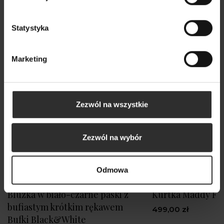
Nowy
Statystyka
Marketing
Zezwól na wszystkie
Zezwól na wybór
Odmowa
Bluzka w biało-czarne paski z
Kurtka Maddy Fo
bufiastym krótkim rękawem
499,00 zł
Bufki Black&White