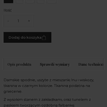
Ilość
-
+
Dodaj do koszyka
Opis produktu
Sprawdź wymiary
Dane techniczne
Damskie spodnie, uszyte z mieszanki lnu i wiskozy,
tkanina w czarnym kolorze. Tkanina podatna na
gniecenie.
Z wysokim stanem z zakładkami, oraz tunelem z
paskiem tworzącym ozdobną falbankę.