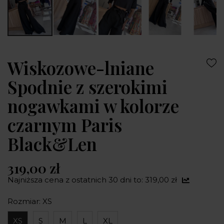
Wiskozowe-lniane
Spodnie z szerokimi
nogawkami w kolorze
czarnym Paris
Black&Len
319,00 zł
Najniższa cena z ostatnich 30 dni to: 319,00 zł
Rozmiar: XS
XS
S
M
L
XL