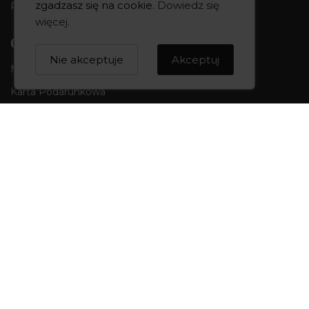
zgadzasz się na cookie.
Dowiedz się
Pon-Pt 10:00-18:00 | Sob 10:00 - 14:00
więcej
.
CREOWNIA
Nie akceptuje
Akceptuj
Marka CREOWNIA
Karta Podarunkowa
Q&A czyli pytania i odpowiedzi
Mapa strony
Formularz kontaktowy
OBSŁUGA KLIENTA
Formy płatności
Składanie zamówień
Koszty i czas dostawy
Wymiana i zwroty