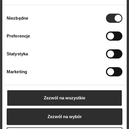
Wybór
Niezbędne
Popularne produkty
zgody
Preferencje
Wybrane dla Ciebie z sercem i charakterem
Wszystkie produkty
Statystyka
Marketing
Wyprzedaż!
-110,00 zł
Zezwól na wszystkie
Zezwól na wybór