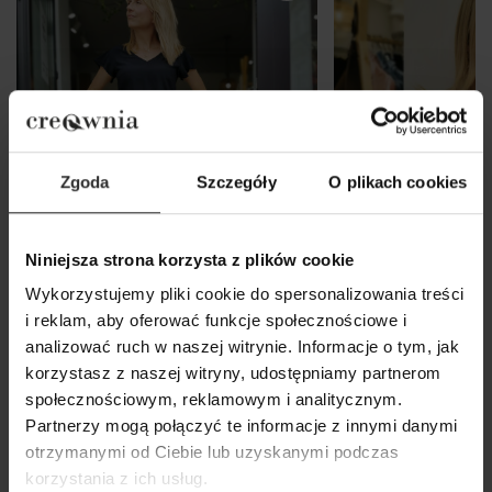
Zgoda
Szczegóły
O plikach cookies
Niniejsza strona korzysta z plików cookie
Wykorzystujemy pliki cookie do spersonalizowania treści
i reklam, aby oferować funkcje społecznościowe i
analizować ruch w naszej witrynie. Informacje o tym, jak
korzystasz z naszej witryny, udostępniamy partnerom
Czarna Bluzka na krótki rękaw z
Wiskozowa Bluzka
społecznościowym, reklamowym i analitycznym.
wiązaniem na plecach Eos Black
ecru z dekoltem w
Partnerzy mogą połączyć te informacje z innymi danymi
Ecru
189,00 zł
otrzymanymi od Ciebie lub uzyskanymi podczas
179,00 zł
korzystania z ich usług.