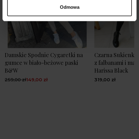
Odmowa
Damskie Spodnie Cygaretki na
Czarna Sukienka
gumce w biało-beżowe paski
z falbanami i ma
B&W
Harissa Black
259,00 zł
149,00 zł
319,00 zł