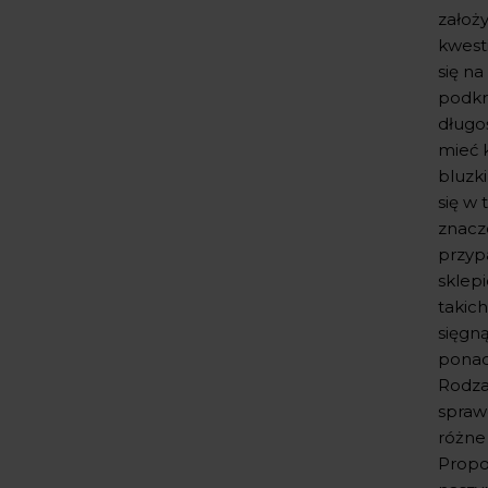
założy
kwesti
się na
podkr
długoś
mieć k
bluzk
się w
znacz
przyp
sklep
takich
sięgn
ponad
Rodzaj
spraw
różne
Propo