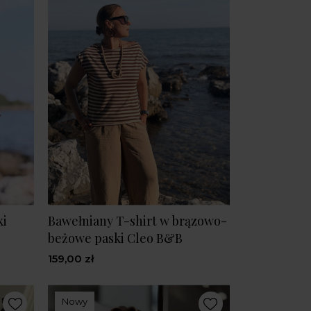
ki
Bawełniany T-shirt w brązowo-
beżowe paski Cleo B&B
159,00 zł
Nowy