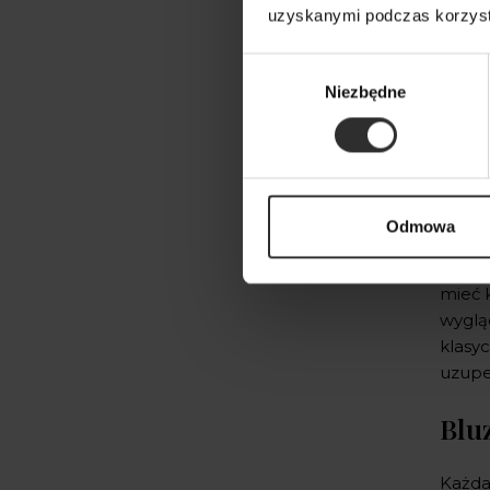
Bluzki z dzianiny
(63)
uzyskanymi podczas korzysta
Bluzki ze stójką
(1)
Bluzki z falbankami
(11)
Wybór
Bluzki z odkrytymi plecami
(10)
Niezbędne
zgody
Bluzki z wiskozy
(65)
Bluzki z wiązaniem pod szyją
(6)
Bluzki świąteczne
(32)
Czarne bluzki
(31)
Wiele
Eleganckie bluzki damskie
Odmowa
cieka
wieczorowe
(9)
elemen
Wzorzyste bluzki damskie
(3)
mieć 
wyglą
klasyc
uzupe
Blu
Każda