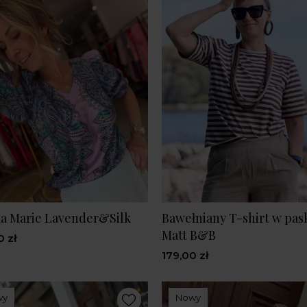
a Marie Lavender&Silk
Bawełniany T-shirt w pas
Matt B&B
0 zł
179,00 zł
wy
Nowy