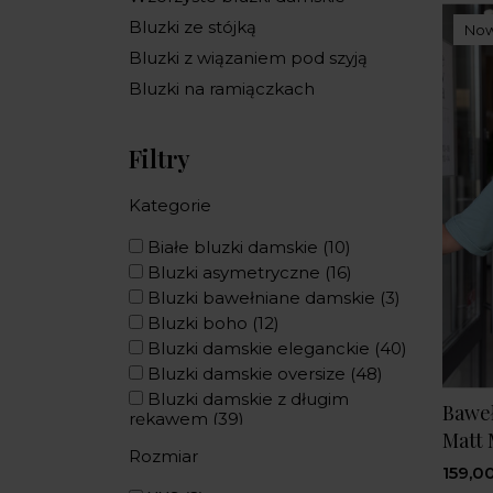
Bluzki ze stójką
No
Bluzki z wiązaniem pod szyją
Bluzki na ramiączkach
Filtry
Kategorie
Białe bluzki damskie
(10)
Bluzki asymetryczne
(16)
Bluzki bawełniane damskie
(3)
Bluzki boho
(12)
Bluzki damskie eleganckie
(40)
Bluzki damskie oversize
(48)
Bluzki damskie z długim
Baweł
rękawem
(39)
Matt
Bluzki damskie z krótkim
Rozmiar
rękawem
(29)
159,00
Bluzki do spódnicy
(76)