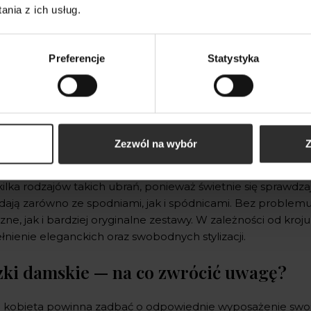
nia z ich usług.
Preferencje
Statystyka
 kobiet interesuje się modą i chce dobrze wyglądać w każde
Zezwól na wybór
Z
wych stylizacji, warto wyposażyć się w różnorodne części 
tów stroju, o których nie należy zapominać kompletując zawa
kilka rodzajów takich ubrań, ponieważ świetnie się sprawdz
dają zarówno ze spodniami, jak i spódnicami. Bez problemu
zne, jak i bardziej oryginalne zestawy. W zależności od kr
łnienie eleganckich oraz swobodnych stylizacji.
zki damskie — na co zwrócić uwagę?
 kobieta powinna zadbać o odpowiednie wyposażenie swojej