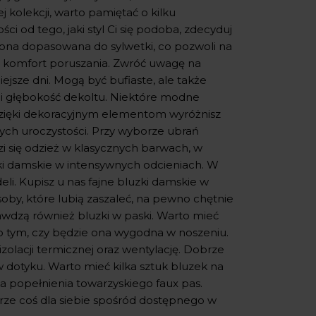
 kolekcji, warto pamiętać o kilku
i od tego, jaki styl Ci się podoba, zdecyduj
yć ona dopasowana do sylwetki, co pozwoli na
en komfort poruszania. Zwróć uwagę na
ejsze dni. Mogą być bufiaste, ale także
łt i głębokość dekoltu. Niektóre modne
. Dzięki dekoracyjnym elementom wyróżnisz
wych uroczystości. Przy wyborze ubrań
zi się odzież w klasycznych barwach, w
ki damskie w intensywnych odcieniach. W
li. Kupisz u nas fajne bluzki damskie w
Osoby, które lubią zaszaleć, na pewno chętnie
wdzą również bluzki w paski. Warto mieć
o tym, czy będzie ona wygodna w noszeniu.
 izolacji termicznej oraz wentylację. Dobrze
w dotyku. Warto mieć kilka sztuk bluzek na
a popełnienia towarzyskiego faux pas.
ze coś dla siebie spośród dostępnego w