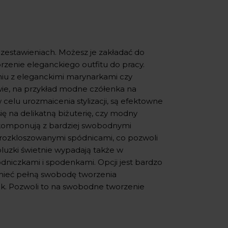
 zestawieniach. Możesz je zakładać do
rzenie eleganckiego outfitu do pracy.
niu z eleganckimi marynarkami czy
wie, na przykład modne czółenka na
elu urozmaicenia stylizacji, są efektowne
ę na delikatną biżuterię, czy modny
ę komponują z bardziej swobodnymi
, rozkloszowanymi spódnicami, co pozwoli
luzki świetnie wypadają także w
ódniczkami i spodenkami. Opcji jest bardzo
mieć pełną swobodę tworzenia
zek. Pozwoli to na swobodne tworzenie