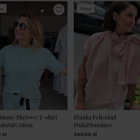
wy
Nowy
niany Miętowy T-shirt
Bluzka Felicidad
 Mint&Cotton
Pink&Summer
 zł
349,00 zł