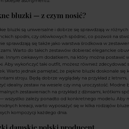
m sklepie asortymentu.
kne bluzki — z czym nosić?
ie bluzki są uniwersalne i dobrze się sprawdzają w różnych
nckich spodni, czy ołówkowych spódnic, co pozwoli na stwo
nie sprawdzają się także jako warstwa środkowa w zestawie
czami. Warto do takich zestawów dobierać eleganckie obu
ie. Innym ciekawym dodatkiem, na który można postawić w c
ki. Aby wykończyć taki outfit, możesz również zdecydować si
ek. Warto jednak pamiętać, że piękne bluzki doskonale si
ntami stroju. Będą dobrze wyglądały na przykład z letnimi
zyć idealny zestaw na wesele czy inną uroczystość. Modne b
rmalnych zestawieniach na przykład z dżinsami, krótkimi sp
 — wszystko zależy ponadto od konkretnego modelu. Aby 
rodnych kreacji, warto wyposażyć się w kilka rodzajów blu
wych kompozycji każdego dnia.
zki damskie polski producent