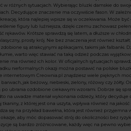
ć w różnych sytuacjach. Wybierając bluzki damskie do swojej
ach. Decydujące znaczenie ma oczywiście fason. W zależnośc
 kreację, która najlepiej wpisze się w oczekiwania. Może b
eślenie figury lub luźniejsza, dzięki czemu zachowasz peł
ć rękawów. Krótsze sprawdzą się latem, a dłuższe w chłodni
lasyczny, prosty krój. Nie bez znaczenia jest również kszta
i zdobione są atrakcyjnymi aplikacjami, takimi jak falbanki
 tłumie, warto więc stawiać na taką odzież podczas wyjątko
enie ma również ich kolor. W oficjalnych sytuacjach sprawd
adku nieformalnych okazji można postawić na polskie bluz
ie internetowym Creownia.pl znajdziesz wiele pięknych mode
 barwach, jak beżowy, niebieski, zielony, różowy czy żółty. 
ą po ubrania ozdobione ciekawymi wzorami. Dobrze się spra
to na uwadze materiał wykonania odzieży, który decyduje 
 tkaniny, z której jest ona uszyta, wpływa również na jakość
dza się na przykład bawełna, która jest również przyjemna 
 okazje, aby móc dopasować strój do okoliczności bez ryzyk
zycje są bardzo zróżnicowane, każdy więc na pewno wybier