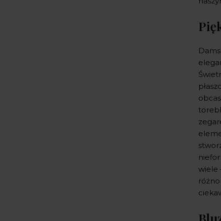
naszy
Pię
Damsk
elega
Świet
płasz
obcas
toreb
zegar
eleme
stwor
niefo
wiele
różno
cieka
Blu