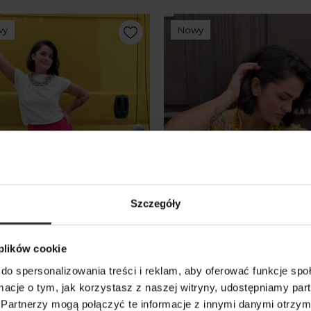
wy
Nowy
Szczegóły
 plików cookie
niany T-shirt Cleo Ecru
Bluzka Fleur Flowers
do spersonalizowania treści i reklam, aby oferować funkcje sp
ormacje o tym, jak korzystasz z naszej witryny, udostępniamy p
 zł
249,00 zł
Partnerzy mogą połączyć te informacje z innymi danymi otrzym