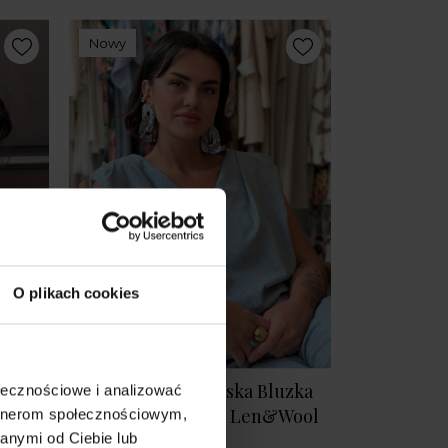
Nowy
O plikach cookies
Dwustronna niebieska Bluzka
ołecznościowe i analizować
bez rękawów Blues Len&Wool
artnerom społecznościowym,
Blue
anymi od Ciebie lub