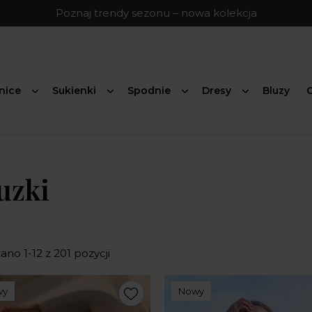
Poznaj trendy sezonu – nowa kolekcja
nice
Sukienki
Spodnie
Dresy
Bluzy
G
uzki
no 1-12 z 201 pozycji
wy
Nowy