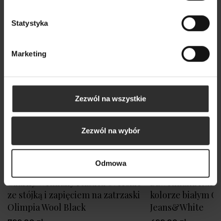
Statystyka
Marketing
Zezwól na wszystkie
Zezwól na wybór
Odmowa
Czarny Wełniany Płaszcz oversize
Bawełniana Kurtk
ze stójką i zapięciem na zatrzaski
kolorze białym C
Olimpia Wool Black
Jeans&White