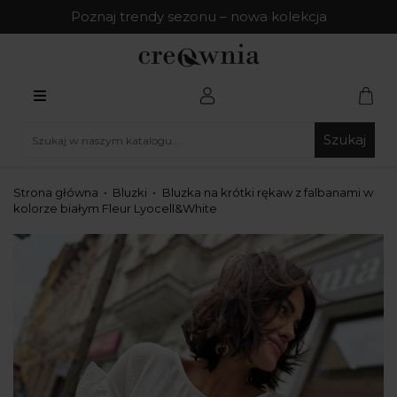
Poznaj trendy sezonu – nowa kolekcja
Szukaj
Strona główna
Bluzki
Bluzka na krótki rękaw z falbanami w
kolorze białym Fleur Lyocell&White