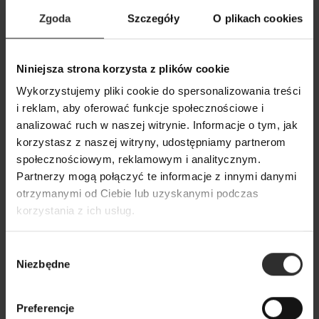
Zgoda
Szczegóły
O plikach cookies
Niniejsza strona korzysta z plików cookie
Wiskozowe-lniane Spodnie z
Czarne Spodnie 
Wykorzystujemy pliki cookie do spersonalizowania treści
szerokimi nogawkami w kolorze
kieszeniami i sze
i reklam, aby oferować funkcje społecznościowe i
czarnym Paris Black&Len
nogawkami Flare
analizować ruch w naszej witrynie. Informacje o tym, jak
319,00 zł
269,00 zł
korzystasz z naszej witryny, udostępniamy partnerom
społecznościowym, reklamowym i analitycznym.
Partnerzy mogą połączyć te informacje z innymi danymi
Popularne produkty
otrzymanymi od Ciebie lub uzyskanymi podczas
korzystania z ich usług.
Wybrane dla Ciebie z sercem i charakterem
Wybór
Wszystkie produkty
Niezbędne
zgody
Preferencje