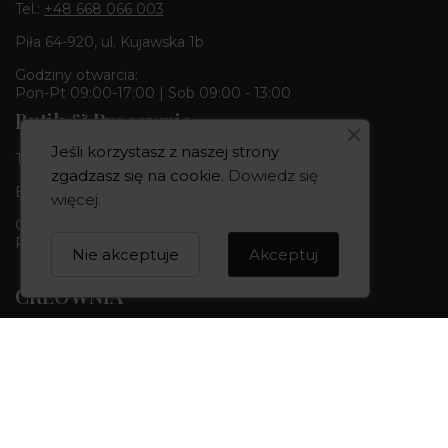
Tel.:
+48 668 066 003
Piła 64-920, ul. Kujawska 1b
Godziny otwarcia:
Pon-Pt 09:00-17:00 | Sob 09:00 - 13:00
Butik & Pracownia
Jeśli korzystasz z naszej strony
Tel.:
+48 668 680 727
zgadzasz się na cookie.
Dowiedz się
Bydgoszcz 85-010, ul. Dworcowa 6
więcej
.
Godziny otwarcia:
Pon-Pt 10:00-18:00 | Sob 10:00 - 14:00
Nie akceptuje
Akceptuj
CREOWNIA
Marka CREOWNIA
Karta Podarunkowa
Q&A czyli pytania i odpowiedzi
Mapa strony