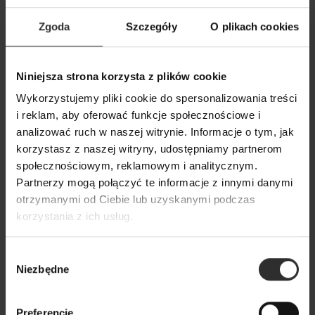
Zgoda
Szczegóły
O plikach cookies
Niniejsza strona korzysta z plików cookie
Czarne Spodnie garniturowe
Szerokie Spodnie
Wykorzystujemy pliki cookie do spersonalizowania treści
damskie z szerokimi nogawkami
czarnym z ozdobn
i reklam, aby oferować funkcje społecznościowe i
Black&Crown
Paris Maxi Black
analizować ruch w naszej witrynie. Informacje o tym, jak
korzystasz z naszej witryny, udostępniamy partnerom
289,00 zł
319,00 zł
społecznościowym, reklamowym i analitycznym.
Partnerzy mogą połączyć te informacje z innymi danymi
Popularne produkty
otrzymanymi od Ciebie lub uzyskanymi podczas
korzystania z ich usług.
Wybrane dla Ciebie z sercem i charakterem
Wybór
Wszystkie produkty
Niezbędne
zgody
Preferencje