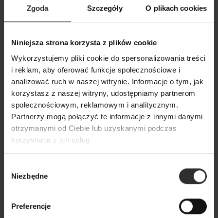
Zgoda
Szczegóły
O plikach cookies
Niniejsza strona korzysta z plików cookie
Wiskozowa Bluzka na długi
Biała Koszula Wi
rękaw w kolorze ecru Mery Ecru
kołnierzykiem za
Wykorzystujemy pliki cookie do spersonalizowania treści
guziki Victor Ly
i reklam, aby oferować funkcje społecznościowe i
179,00 zł
analizować ruch w naszej witrynie. Informacje o tym, jak
279,00 zł
korzystasz z naszej witryny, udostępniamy partnerom
społecznościowym, reklamowym i analitycznym.
Partnerzy mogą połączyć te informacje z innymi danymi
Popularne produkty
otrzymanymi od Ciebie lub uzyskanymi podczas
korzystania z ich usług.
Wybrane dla Ciebie z sercem i charakterem
Wszystkie produkty
Wybór
Niezbędne
zgody
Preferencje
Nowy