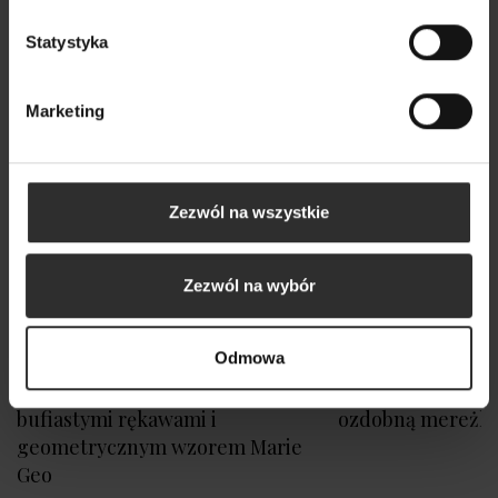
Statystyka
Marketing
Zezwól na wszystkie
Zezwól na wybór
Odmowa
Wzorzysta Sukienka Mini z
Piaskowy Wiskozo
bufiastymi rękawami i
ozdobną mereżk
geometrycznym wzorem Marie
Geo