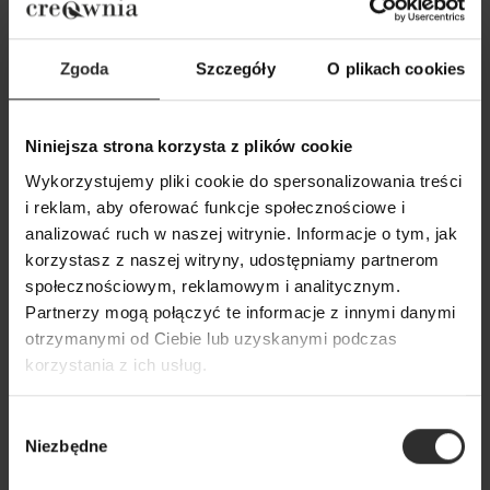
Zgoda
Szczegóły
O plikach cookies
Niniejsza strona korzysta z plików cookie
Wykorzystujemy pliki cookie do spersonalizowania treści
Czarna Wiskozowa Bluzka
Czarna Wiskozowa
i reklam, aby oferować funkcje społecznościowe i
kopertowa na długi rękaw Joline
marszczeniem na 
analizować ruch w naszej witrynie. Informacje o tym, jak
Black
Black
korzystasz z naszej witryny, udostępniamy partnerom
społecznościowym, reklamowym i analitycznym.
179,00 zł
179,00 zł
Partnerzy mogą połączyć te informacje z innymi danymi
otrzymanymi od Ciebie lub uzyskanymi podczas
Popularne produkty
korzystania z ich usług.
Wybór
Wybrane dla Ciebie z sercem i charakterem
Niezbędne
zgody
Wszystkie produkty