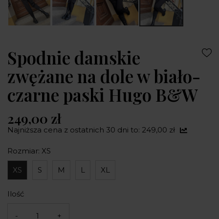
Spodnie damskie
zwężane na dole w biało-
czarne paski Hugo B&W
249,00 zł
Najniższa cena z ostatnich 30 dni to: 249,00 zł
Rozmiar: XS
XS
S
M
L
XL
Ilość
-
+