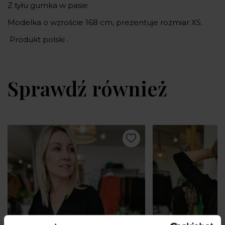
Z tyłu gumka w pasie
Modelka o wzroście 168 cm, prezentuje rozmiar XS.
Produkt polski .
Sprawdź również