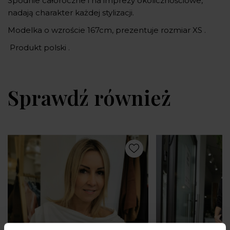
Spodnie całoroczne i na imprezy okolicznościowe,
nadają charakter każdej stylizacji.
Modelka o wzroście 167cm, prezentuje rozmiar XS .
Produkt polski .
Sprawdź również