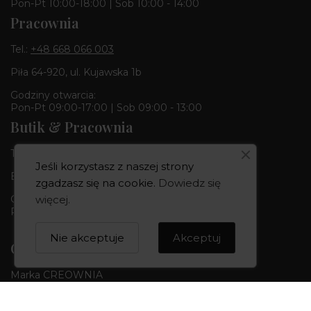
Pon-Pt 10:00-18:00 | Sob 10:00 - 14:00
Pracownia
Tel.:
+48 668 066 003
Piła 64-920, ul. Kujawska 1b
Godziny otwarcia:
Pon-Pt 09:00-17:00 | Sob 09:00 - 13:00
Butik & Pracownia
Tel.:
+48 668 680 727
Jeśli korzystasz z naszej strony
Bydgoszcz 85-010, ul. Dworcowa 6
zgadzasz się na cookie.
Dowiedz się
Godziny otwarcia:
więcej
.
Pon-Pt 10:00-18:00 | Sob 10:00 - 14:00
Nie akceptuje
Akceptuj
CREOWNIA
Marka CREOWNIA
Karta Podarunkowa