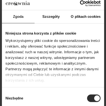
Zgoda
Szczegóły
O plikach cookies
Niniejsza strona korzysta z plików cookie
Wykorzystujemy pliki cookie do spersonalizowania treści
i reklam, aby oferować funkcje społecznościowe i
Wiskozowa Bluzka w kolorze
Czarny Żakiet z w
analizować ruch w naszej witrynie. Informacje o tym, jak
ecru z dekoltem w łódkę Julia
Black&Crown
korzystasz z naszej witryny, udostępniamy partnerom
Ecru
629,00 zł
społecznościowym, reklamowym i analitycznym.
179,00 zł
Partnerzy mogą połączyć te informacje z innymi danymi
otrzymanymi od Ciebie lub uzyskanymi podczas
korzystania z ich usług.
Popularne produkty
Wybór
Wybrane dla Ciebie z sercem i charakterem
Niezbędne
zgody
Wszystkie produkty