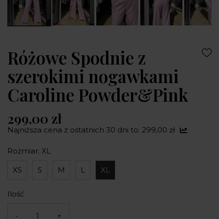
Różowe Spodnie z
szerokimi nogawkami
Caroline Powder&Pink
299,00 zł
Najniższa cena z ostatnich 30 dni to: 299,00 zł
Rozmiar: XL
XS
S
M
L
XL
Ilość
-
+