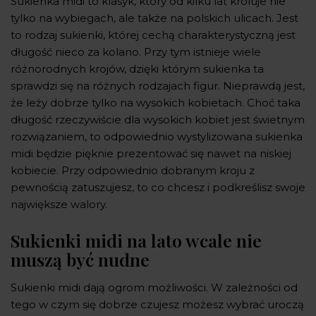
Sukienka midi to klasyk, który od kilku lat króluje nie
tylko na wybiegach, ale także na polskich ulicach. Jest
to rodzaj sukienki, której cechą charakterystyczną jest
długość nieco za kolano. Przy tym istnieje wiele
różnorodnych krojów, dzięki którym sukienka ta
sprawdzi się na różnych rodzajach figur. Nieprawdą jest,
że leży dobrze tylko na wysokich kobietach. Choć taka
długość rzeczywiście dla wysokich kobiet jest świetnym
rozwiązaniem, to odpowiednio wystylizowana sukienka
midi będzie pięknie prezentować się nawet na niskiej
kobiecie. Przy odpowiednio dobranym kroju z
pewnością zatuszujesz, to co chcesz i podkreślisz swoje
największe walory.
Sukienki midi na lato wcale nie
muszą być nudne
Sukienki midi dają ogrom możliwości. W zależności od
tego w czym się dobrze czujesz możesz wybrać uroczą