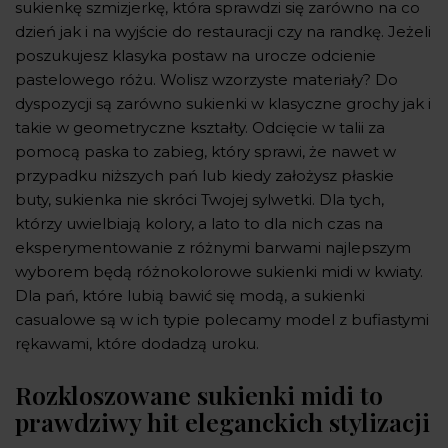
sukienkę szmizjerkę, która sprawdzi się zarówno na co
dzień jak i na wyjście do restauracji czy na randkę. Jeżeli
poszukujesz klasyka postaw na urocze odcienie
pastelowego różu. Wolisz wzorzyste materiały? Do
dyspozycji są zarówno sukienki w klasyczne grochy jak i
takie w geometryczne kształty. Odcięcie w talii za
pomocą paska to zabieg, który sprawi, że nawet w
przypadku niższych pań lub kiedy założysz płaskie
buty, sukienka nie skróci Twojej sylwetki. Dla tych,
którzy uwielbiają kolory, a lato to dla nich czas na
eksperymentowanie z różnymi barwami najlepszym
wyborem będą różnokolorowe sukienki midi w kwiaty.
Dla pań, które lubią bawić się modą, a sukienki
casualowe są w ich typie polecamy model z bufiastymi
rękawami, które dodadzą uroku.
Rozkloszowane sukienki midi to
prawdziwy hit eleganckich stylizacji