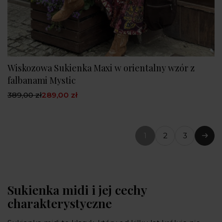
Wiskozowa Sukienka Maxi w orientalny wzór z
falbanami Mystic
389,00 zł
289,00 zł
1
2
3
(bieżąca
Nast
strona)
Sukienka midi i jej cechy
charakterystyczne