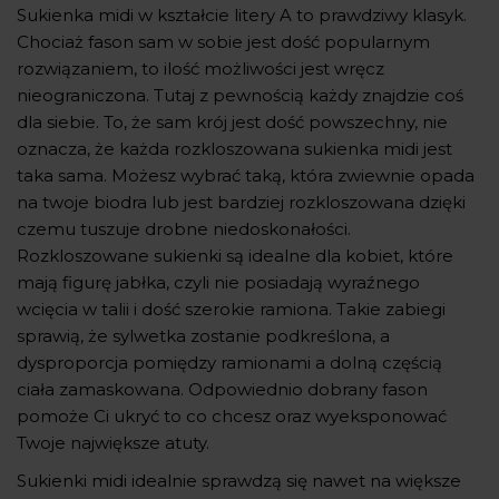
Sukienka midi w kształcie litery A to prawdziwy klasyk.
Chociaż fason sam w sobie jest dość popularnym
rozwiązaniem, to ilość możliwości jest wręcz
nieograniczona. Tutaj z pewnością każdy znajdzie coś
dla siebie. To, że sam krój jest dość powszechny, nie
oznacza, że każda rozkloszowana sukienka midi jest
taka sama. Możesz wybrać taką, która zwiewnie opada
na twoje biodra lub jest bardziej rozkloszowana dzięki
czemu tuszuje drobne niedoskonałości.
Rozkloszowane sukienki są idealne dla kobiet, które
mają figurę jabłka, czyli nie posiadają wyraźnego
wcięcia w talii i dość szerokie ramiona. Takie zabiegi
sprawią, że sylwetka zostanie podkreślona, a
dysproporcja pomiędzy ramionami a dolną częścią
ciała zamaskowana. Odpowiednio dobrany fason
pomoże Ci ukryć to co chcesz oraz wyeksponować
Twoje największe atuty.
Sukienki midi idealnie sprawdzą się nawet na większe