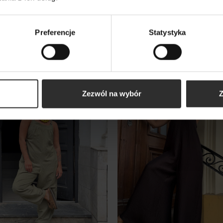
y Krótki Kombinezon na
Wzorzysty Wiskozowy
czkach odkrywający plecy
Kombinezon z szeroką
 Bali Lyocell&Black
nogawką i hiszpańskim
Preferencje
Statystyka
dekoltem Spain Oxford
0 zł
449,00 zł
wy
Nowy
Zezwól na wybór
Z