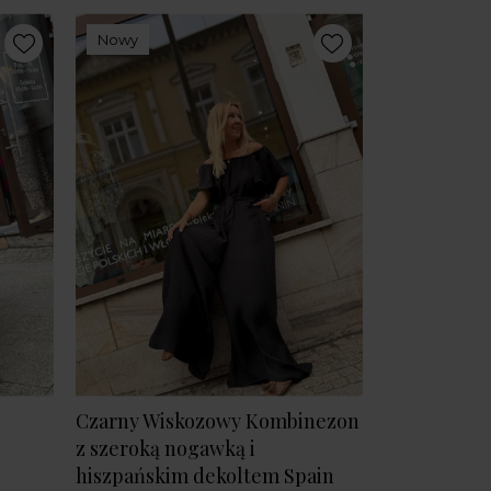
Nowy
Czarny Wiskozowy Kombinezon
z szeroką nogawką i
hiszpańskim dekoltem Spain