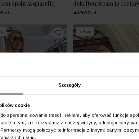
tem Spain Acquarello
dekoltem Spain Lyocell
0 zł
449,00 zł
wy
Nowy
Szczegóły
 plików cookie
do spersonalizowania treści i reklam, aby oferować funkcje sp
ormacje o tym, jak korzystasz z naszej witryny, udostępniamy p
Partnerzy mogą połączyć te informacje z innymi danymi otrzym
nia z ich usług.