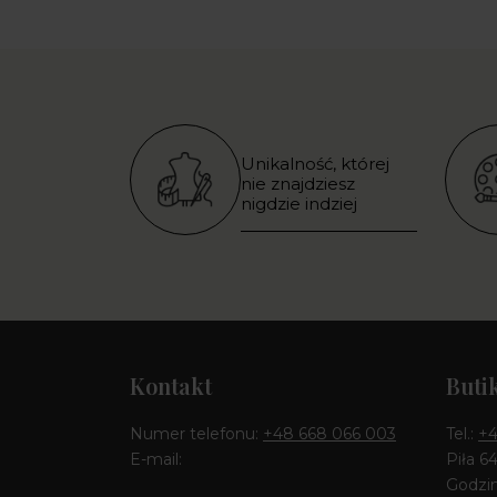
Unikalność, której
nie znajdziesz
nigdzie indziej
Kontakt
Buti
Numer telefonu:
+48 668 066 003
Tel.:
+4
E-mail:
Piła 6
Godzin