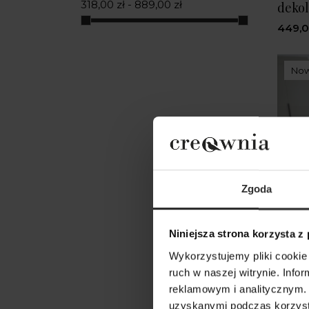
318,00 zł - 889,00 zł
dekol
XS/SM
(1)
449,0
No
Zgoda
Niniejsza strona korzysta z
Wykorzystujemy pliki cookie 
ruch w naszej witrynie. Inf
reklamowym i analitycznym. 
uzyskanymi podczas korzysta