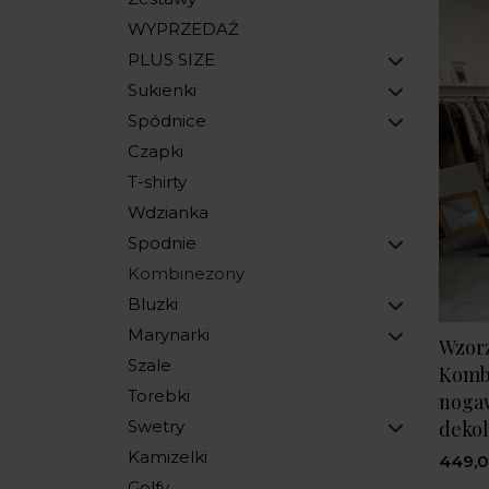
WYPRZEDAŻ
PLUS SIZE
Sukienki
Spódnice
Czapki
T-shirty
Wdzianka
Spodnie
Kombinezony
Bluzki
Marynarki
Wzor
Szale
Komb
Torebki
nogaw
dekol
Swetry
Kamizelki
449,0
Golfy