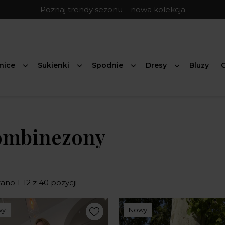
Poznaj trendy sezonu – nowa kolekcja
nice
Sukienki
Spodnie
Dresy
Bluzy
G
ombinezony
no 1-12 z 40 pozycji
wy
Nowy