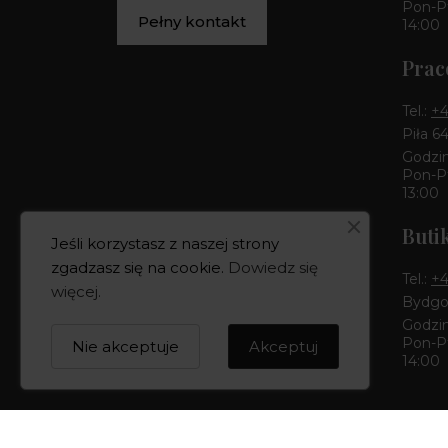
Pon-Pt
Pełny kontakt
14:00
Prac
Tel.:
+4
Piła 6
Godzin
Pon-Pt
13:00
Buti
Jeśli korzystasz z naszej strony
zgadzasz się na cookie.
Dowiedz się
Tel.:
+4
więcej
.
Bydgos
Godzin
Pon-Pt
Nie akceptuje
Akceptuj
14:00