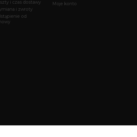
szty i czas dostawy
Moje konto
miana i zwroty
stąpienie od
mowy