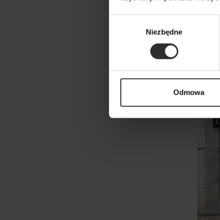
Czarn
ramią
Wybór
Short
Niezbędne
zgody
359,0
No
Odmowa