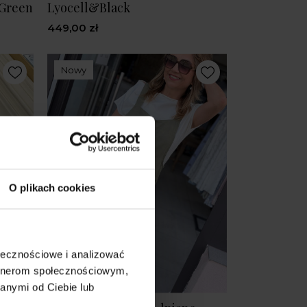
&Green
Lyocell&Black
449,00 zł
Nowy
O plikach cookies
ołecznościowe i analizować
artnerom społecznościowym,
anymi od Ciebie lub