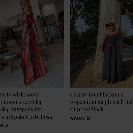
zysty Wiskozowy
Czarny Kombinezon z
inezon z szeroką
wiązaniem na plecach Bal
ką i hiszpańskim
Cupro&Black
tem Spain Costa Rosa
419,00 zł
0 zł