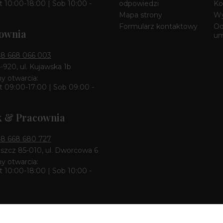
 10:00-18:00 | Sob 10:00 -
odpowiedzi
Ko
Mapa strony
Wy
Formularz kontaktowy
Od
ownia
u
8 668 066 003
4-920, ul. Kujawska 1b
y otwarcia:
 09:00-17:00 | Sob 09:00 -
k & Pracownia
8 668 680 727
zcz 85-010, ul. Dworcowa 6
y otwarcia:
 10:00-18:00 | Sob 10:00 -