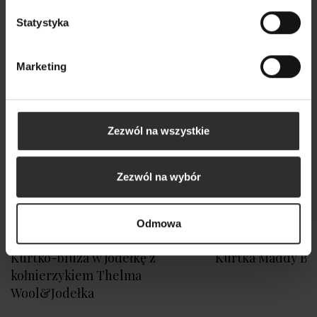
Nowy
Statystyka
Marketing
Zezwól na wszystkie
Zezwól na wybór
Odmowa
Kurtko-bluza w jodełkę z
Kurtka Maddy Be
kołnierzykiem Thelma
Wool&Jodełka