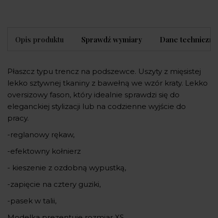
Opis produktu
Sprawdź wymiary
Dane techniczne
Płaszcz typu trencz na podszewce. Uszyty z mięsistej
lekko sztywnej tkaniny z bawełną we wzór kraty. Lekko
oversizowy fason, który idealnie sprawdzi się do
eleganckiej stylizacji lub na codzienne wyjście do
pracy.
-reglanowy rękaw,
-efektowny kołnierz
- kieszenie z ozdobną wypustką,
-zapięcie na cztery guziki,
-pasek w talii,
Modelka prezentuje rozmiar XS.