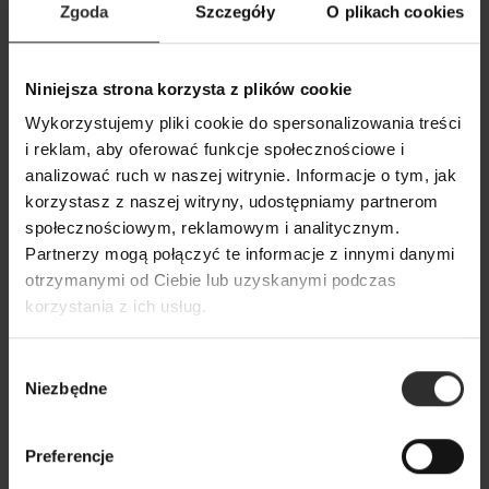
Zgoda
Szczegóły
O plikach cookies
Niniejsza strona korzysta z plików cookie
Czarny zestaw dresowy z
Wiskozowy zestaw
Wykorzystujemy pliki cookie do spersonalizowania treści
szerokimi nogawkami New York
bluzka w czarny
i reklam, aby oferować funkcje społecznościowe i
Black
& Slim Black
analizować ruch w naszej witrynie. Informacje o tym, jak
korzystasz z naszej witryny, udostępniamy partnerom
449,00 zł
399,00 zł
społecznościowym, reklamowym i analitycznym.
Partnerzy mogą połączyć te informacje z innymi danymi
Popularne produkty
otrzymanymi od Ciebie lub uzyskanymi podczas
korzystania z ich usług.
Wybrane dla Ciebie z sercem i charakterem
Wybór
Wszystkie produkty
Niezbędne
zgody
Preferencje