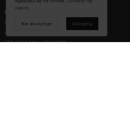
zgadzasz się na cookie.
Dowiedz się
więcej
.
CREOWNIA
Marka CREOWNIA
Nie akceptuje
Akceptuj
Karta Podarunkowa
Q&A czyli pytania i odpowiedzi
Mapa strony
Formularz kontaktowy
OBSŁUGA KLIENTA
Formy płatności
Składanie zamówień
Koszty i czas dostawy
Wymiana i zwroty
Odstąpienie od umowy