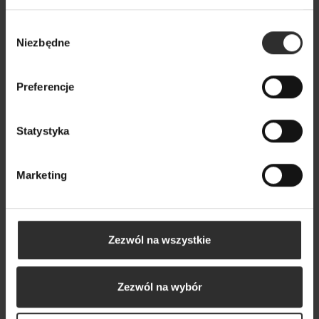
179,00 zł
249,00 zł
Wybór
Niezbędne
zgody
Popularne produkty
Preferencje
Wybrane dla Ciebie z sercem i charakterem
Wszystkie produkty
Statystyka
Marketing
Zezwól na wszystkie
Zezwól na wybór