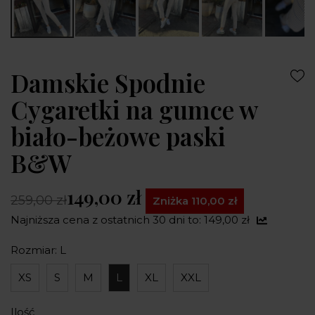
Damskie Spodnie
Cygaretki na gumce w
biało-beżowe paski
B&W
149,00 zł
259,00 zł
Zniżka 110,00 zł
Najniższa cena z ostatnich 30 dni to: 149,00 zł
Rozmiar: L
XS
S
M
L
XL
XXL
Ilość