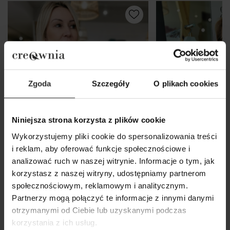
Zgoda
Szczegóły
O plikach cookies
Niniejsza strona korzysta z plików cookie
Wykorzystujemy pliki cookie do spersonalizowania treści
i reklam, aby oferować funkcje społecznościowe i
analizować ruch w naszej witrynie. Informacje o tym, jak
korzystasz z naszej witryny, udostępniamy partnerom
społecznościowym, reklamowym i analitycznym.
Czarna Wiskozowa Bluzka
Biała Koszula Baw
Partnerzy mogą połączyć te informacje z innymi danymi
otrzymanymi od Ciebie lub uzyskanymi podczas
kopertowa na długi rękaw Joline
kołnierzykiem i 
korzystania z ich usług.
Black
mankietem Levi 