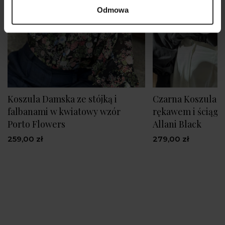
Odmowa
Koszula Damska ze stójką i
Czarna Koszula z
falbanami w kwiatowy wzór
rękawem i ściągac
Porto Flowers
Allani Black
259,00 zł
279,00 zł