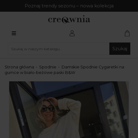
Poznaj trendy sezonu – nowa kolekcja
Szukaj
Strona główna
Spodnie
Damskie Spodnie Cygaretki na
gumce w biało-beżowe paski B&W