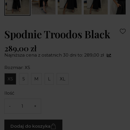
Spodnie Troodos Black
289,00 zł
Najniższa cena z ostatnich 30 dni to: 289,00 zł
Rozmiar: XS
XS
S
M
L
XL
Ilość
-
+
Dodaj do koszyka