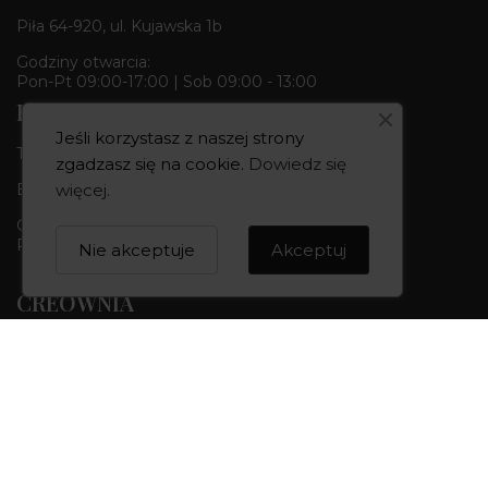
Piła 64-920, ul. Kujawska 1b
Godziny otwarcia:
Pon-Pt 09:00-17:00 | Sob 09:00 - 13:00
Butik & Pracownia
Jeśli korzystasz z naszej strony
Tel.:
+48 668 680 727
zgadzasz się na cookie.
Dowiedz się
więcej
.
Bydgoszcz 85-010, ul. Dworcowa 6
Godziny otwarcia:
Pon-Pt 10:00-18:00 | Sob 10:00 - 14:00
Nie akceptuje
Akceptuj
CREOWNIA
Marka CREOWNIA
Karta Podarunkowa
Q&A czyli pytania i odpowiedzi
Mapa strony