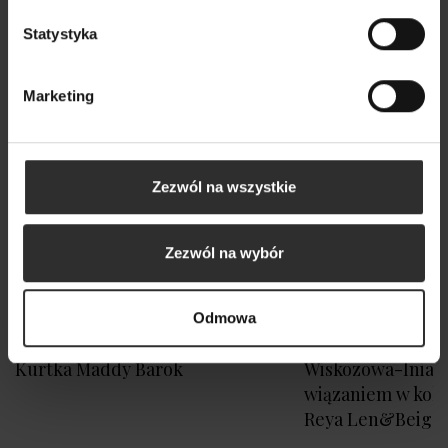
Nowy
Statystyka
Marketing
Zezwól na wszystkie
Zezwól na wybór
Odmowa
Kurtka Maddy Barok
Wiskozowa-lniana
wiązaniem w kol
Reya Len&Beige