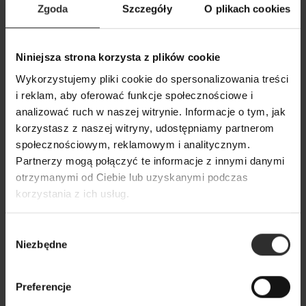
Zgoda
Szczegóły
O plikach cookies
Niniejsza strona korzysta z plików cookie
Wiskozowa Bluzka w kolorze
Czarny Żakiet z w
ecru z dekoltem w łódkę Julia
Black&Crown
Wykorzystujemy pliki cookie do spersonalizowania treści
Ecru
i reklam, aby oferować funkcje społecznościowe i
629,00 zł
analizować ruch w naszej witrynie. Informacje o tym, jak
179,00 zł
korzystasz z naszej witryny, udostępniamy partnerom
społecznościowym, reklamowym i analitycznym.
Partnerzy mogą połączyć te informacje z innymi danymi
Popularne produkty
otrzymanymi od Ciebie lub uzyskanymi podczas
korzystania z ich usług.
Wybrane dla Ciebie z sercem i charakterem
Wybór
Wszystkie produkty
Niezbędne
zgody
Preferencje