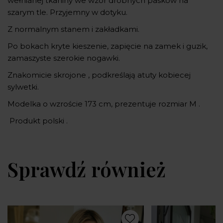
wełnianej tkaniny we wzór drobnych pasków na
szarym tle. Przyjemny w dotyku.
Z normalnym stanem i zakładkami.
Po bokach kryte kieszenie, zapięcie na zamek i guzik,
zamaszyste szerokie nogawki.
Znakomicie skrojone , podkreślają atuty kobiecej
sylwetki.
Modelka o wzroście 173 cm, prezentuje rozmiar M .
Produkt polski .
Sprawdź również