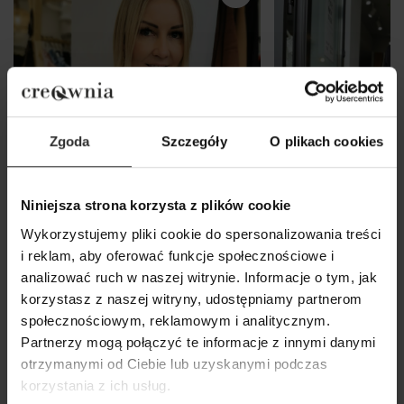
Zgoda
Szczegóły
O plikach cookies
Niniejsza strona korzysta z plików cookie
Wykorzystujemy pliki cookie do spersonalizowania treści
i reklam, aby oferować funkcje społecznościowe i
analizować ruch w naszej witrynie. Informacje o tym, jak
korzystasz z naszej witryny, udostępniamy partnerom
Wiskozowa Bluzka w kolorze
Czarny Żakiet z w
społecznościowym, reklamowym i analitycznym.
ecru z dekoltem w łódkę Julia
Black&Crown
Partnerzy mogą połączyć te informacje z innymi danymi
Ecru
otrzymanymi od Ciebie lub uzyskanymi podczas
629,00 zł
korzystania z ich usług.
179,00 zł