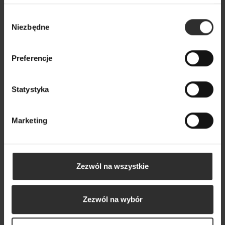
Wybór
Niezbędne
zgody
Popularne produkty
Preferencje
Wybrane dla Ciebie z sercem i charakterem
Wszystkie produkty
Statystyka
Marketing
Zezwól na wszystkie
Zezwól na wybór