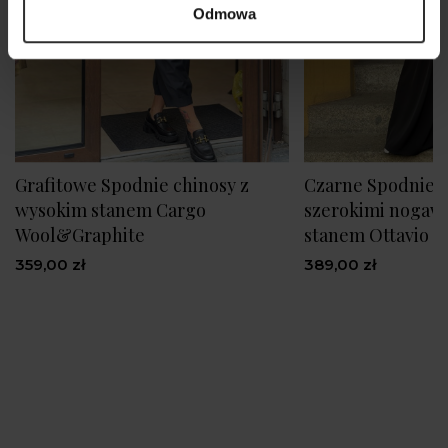
Odmowa
Grafitowe Spodnie chinosy z
Czarne Spodnie 
wysokim stanem Cargo
szerokimi nogaw
Wool&Graphite
stanem Ottavio B
359,00 zł
389,00 zł