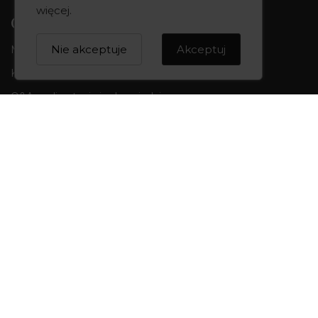
więcej
.
CREOWNIA
Nie akceptuje
Akceptuj
Marka CREOWNIA
Karta Podarunkowa
Q&A czyli pytania i odpowiedzi
Mapa strony
Formularz kontaktowy
OBSŁUGA KLIENTA
Formy płatności
Składanie zamówień
Koszty i czas dostawy
Wymiana i zwroty
Odstąpienie od umowy