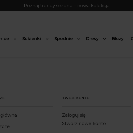
Poznaj trendy sezonu – nowa kolekcja
nice
Sukienki
Spodnie
Dresy
Bluzy
G
RIE
TWOJE KONTO
 główna
Zaloguj się
Stwórz nowe konto
zcze