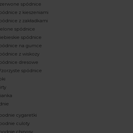
zerwone spódnice
pódnice z kieszeniami
pódnice z zakładkami
ielone spódnice
iebieskie spódnice
pódnice na gumce
pódnice z wiskozy
pódnice dresowe
zorzyste spódnice
pki
irty
ianka
dnie
podnie cygaretki
podnie culoty
podnie chinosy