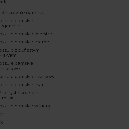
zule
iałe koszule damskie
oszule damskie
leganckie
oszule damskie oversize
oszule damskie czarne
oszule z bufiastymi
ękawami
oszule damskie
iznesowe
oszule damskie z wiskozy
oszule damskie lniane
zorzyste koszule
amskie
oszule damskie w kratę
zy
ki