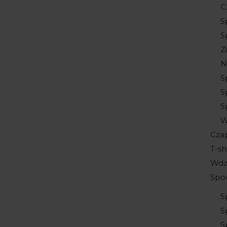
C
S
S
Z
N
S
S
S
W
Cza
T-sh
Wdz
Spo
S
S
S