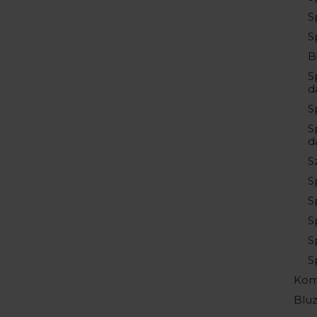
S
S
B
S
d
S
S
d
S
S
S
S
S
S
Kom
Bluz