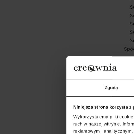
S
S
S
S
S
Spó
S
S
S
S
Zgoda
S
S
Niniejsza strona korzysta z
C
Wykorzystujemy pliki cookie 
S
ruch w naszej witrynie. Inf
B
reklamowym i analitycznym. 