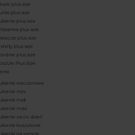
luzki plus size
uniki plus size
ukienki plus size
dzianka plus size
łaszcze plus size
-shirty plus size
podnie plus size
oszule Plus Size
enki
ukienki wieczorowe
ukienki mini
ukienki midi
ukienki maxi
ukienki na co dzień
ukienki koszulowe
ukienki na wesele