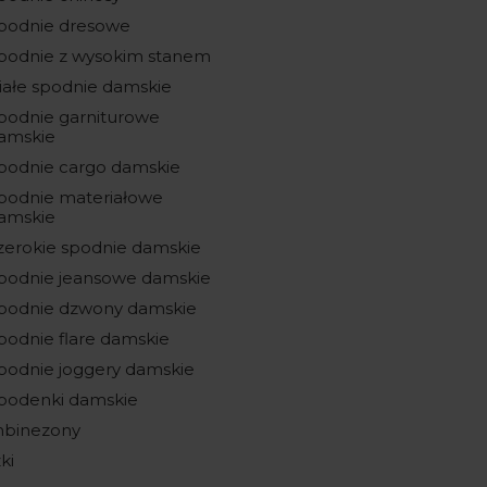
podnie dresowe
podnie z wysokim stanem
iałe spodnie damskie
podnie garniturowe
amskie
podnie cargo damskie
podnie materiałowe
amskie
zerokie spodnie damskie
podnie jeansowe damskie
podnie dzwony damskie
podnie flare damskie
podnie joggery damskie
podenki damskie
binezony
ki