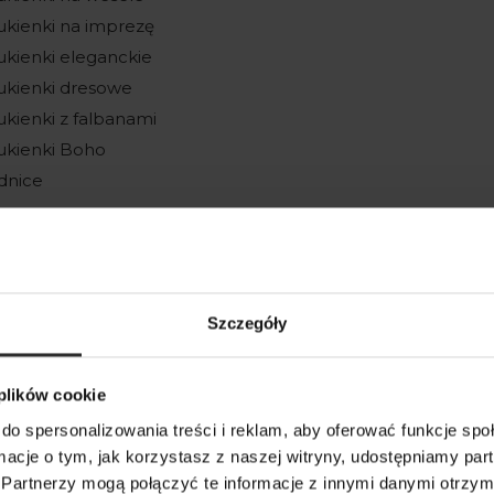
ukienki na imprezę
ukienki eleganckie
ukienki dresowe
ukienki z falbanami
ukienki Boho
dnice
pódnica mini
pódnica midi
pódnica maxi
pódnice tiulowe
Szczegóły
pódnice ołówkowe
pódnice z rozcięciem
 plików cookie
zarne Spódnice
do spersonalizowania treści i reklam, aby oferować funkcje sp
atynowe spódnice
ormacje o tym, jak korzystasz z naszej witryny, udostępniamy p
iałe spódnice
Partnerzy mogą połączyć te informacje z innymi danymi otrzym