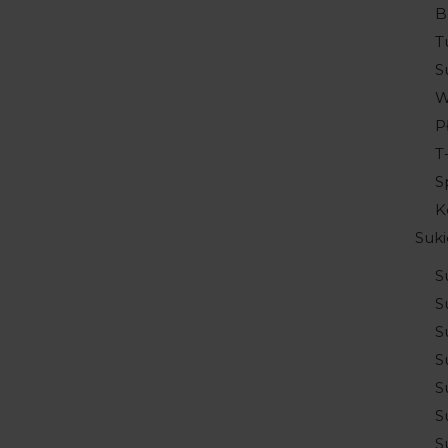
B
T
S
W
P
T
S
K
Suki
S
S
S
S
S
S
S