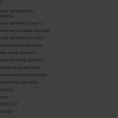
sy
resy damskie bez
aptura
resy damskie dzwony
resy bawełniane damskie
resy damskie komplet
eżowe dresy damskie
iałe dresy damskie
rązowe dresy damskie
zarne dresy damskie
zerwone dresy damskie
zare dresy damskie
estawy
tawy
PRZEDAŻ
S SIZE