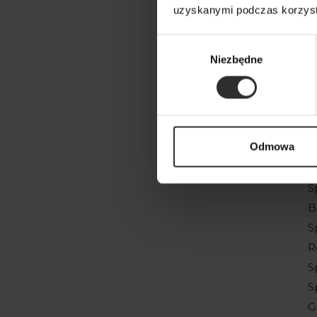
S
uzyskanymi podczas korzysta
S
S
Wybór
Niezbędne
zgody
S
s
S
e
S
Odmowa
S
S
S
B
S
R
S
S
G