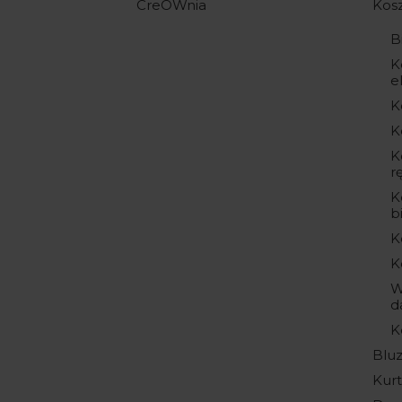
CreOWnia
Kos
B
K
e
K
K
K
r
K
b
K
K
W
d
K
Blu
Kurt