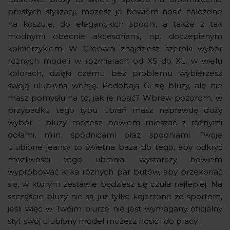
prostych stylizacji, możesz je bowiem nosić nałożone
na koszule, do eleganckich spodni, a także z tak
modnymi obecnie akcesoriami, np. doczepianym
kołnierzykiem. W Creowni znajdziesz szeroki wybór
różnych modeli w rozmiarach od XS do XL, w wielu
kolorach, dzięki czemu bez problemu wybierzesz
swoją ulubioną wersję. Podobają Ci się bluzy, ale nie
masz pomysłu na to, jak je nosić? Wbrew pozorom, w
przypadku tego typu ubrań masz naprawdę duży
wybór - bluzy możesz bowiem mieszać z różnymi
dołami, m.in. spódnicami oraz spodniami. Twoje
ulubione jeansy to świetna baza do tego, aby odkryć
możliwości tego ubrania, wystarczy bowiem
wypróbować kilka różnych par butów, aby przekonać
się, w którym zestawie będziesz się czuła najlepiej. Na
szczęście bluzy nie są już tylko kojarzone ze sportem,
jeśli więc w Twoim biurze nie jest wymagany oficjalny
styl, swój ulubiony model możesz nosić i do pracy.