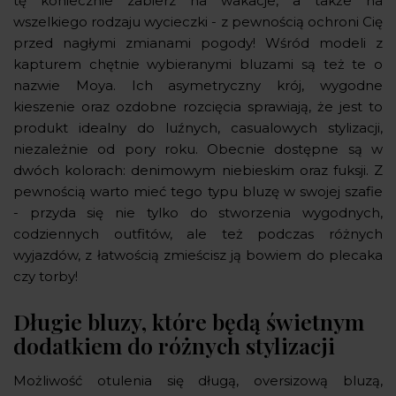
tę koniecznie zabierz na wakacje, a także na
wszelkiego rodzaju wycieczki - z pewnością ochroni Cię
przed nagłymi zmianami pogody! Wśród modeli z
kapturem chętnie wybieranymi bluzami są też te o
nazwie Moya. Ich asymetryczny krój, wygodne
kieszenie oraz ozdobne rozcięcia sprawiają, że jest to
produkt idealny do luźnych, casualowych stylizacji,
niezależnie od pory roku. Obecnie dostępne są w
dwóch kolorach: denimowym niebieskim oraz fuksji. Z
pewnością warto mieć tego typu bluzę w swojej szafie
- przyda się nie tylko do stworzenia wygodnych,
codziennych outfitów, ale też podczas różnych
wyjazdów, z łatwością zmieścisz ją bowiem do plecaka
czy torby!
Długie bluzy, które będą świetnym
dodatkiem do różnych stylizacji
Możliwość otulenia się długą, oversizową bluzą,