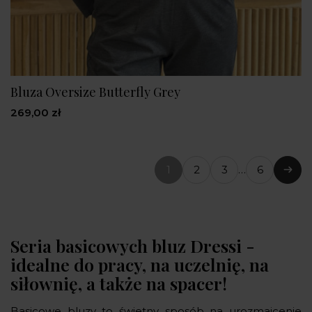
Bluza Oversize Butterfly Grey
269,00 zł
1
2
3
…
6
(bieżąca
Nast
strona)
Seria basicowych bluz Dressi -
idealne do pracy, na uczelnię, na
siłownię, a także na spacer!
Basicowe bluzy to świetny sposób na urozmaicenie